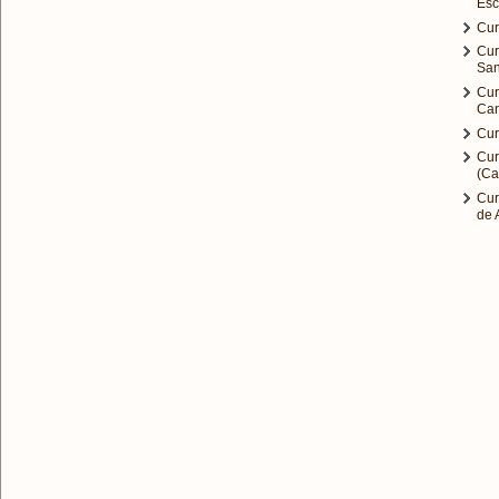
Esc
Cur
Cur
San
Cur
Can
Cur
Cur
(Ca
Cur
de 